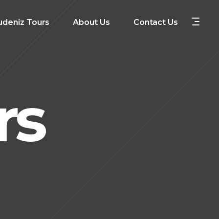
udeniz Tours
About Us
Contact Us
rs